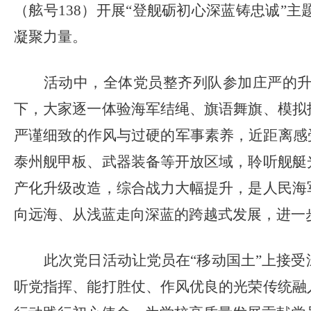
（舷号
138
）开展
“
登舰砺初心
深蓝铸忠诚
”
主
凝聚力量。
活动中，全体党员整齐列队参加庄严的
下，大家逐一体验海军结绳、旗语舞旗、模拟
严谨细致的作风与过硬的军事素养，近距离感
泰州舰甲板、武器装备等开放区域，聆听舰艇
产化升级改造，综合战力大幅提升，是人民海
向远海、从浅蓝走向深蓝的跨越式发展，进一
此次
党日活动
让党员在
“移动国土”上
接受
听党指挥、能打胜仗、作风优良的光荣传统融