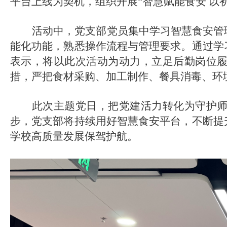
平台上线为契机，组织开展“智慧赋能食安 以
活动中，党支部党员集中学习智慧食安管
能化功能，熟悉操作流程与管理要求。通过学
表示，将以此次活动为动力，立足后勤岗位
措，严把食材采购、加工制作、餐具消毒、环
此次主题党日，把党建活力转化为守护
步，党支部将持续用好智慧食安平台，不断提
学校高质量发展保驾护航。