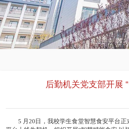
后勤机关党支部开展 
5
月
20
日，我校学生食堂智慧食安平台正